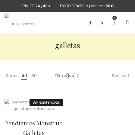
ENVÍOS 24 /48h
ENVÍO GRATIS a partir de
50€
0
galletas
Show
40
80
Sort by
Filtrar por
Sin existencias
Pendientes Monstruo
Galletas