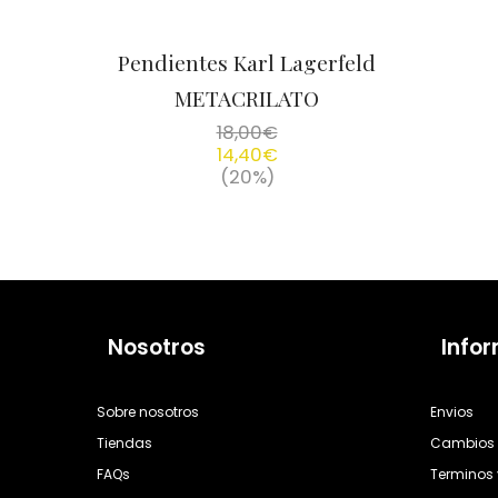
Pendientes Karl Lagerfeld
METACRILATO
18,00
€
14,40
€
(20%)
Nosotros
Info
Sobre nosotros
Envios
Tiendas
Cambios 
FAQs
Terminos 