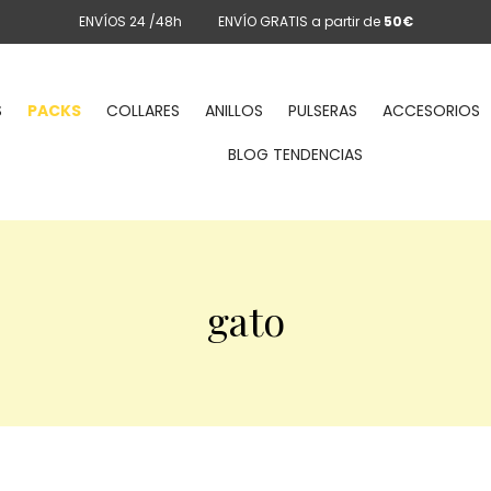
ENVÍOS 24 /48h
ENVÍO GRATIS a partir de
50€
S
PACKS
COLLARES
ANILLOS
PULSERAS
ACCESORIOS
BLOG TENDENCIAS
gato