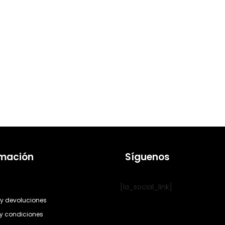
rmación
Síguenos
[la_social_link]
y devoluciones
y condiciones