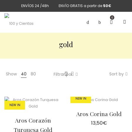
ENVÍOS 24 /48h
ENVÍO GRATIS a partir de
50€
0
gold
Show
40
80
Sort by
Filtrar por
NEW IN
NEW IN
Aros Corina Gold
Aros Corazón
13,50
€
Turquesa Gold