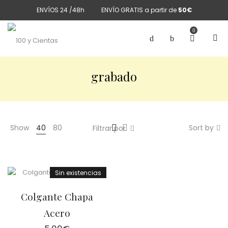
ENVÍOS 24 /48h
ENVÍO GRATIS a partir de
50€
0
grabado
Show
40
80
Sort by
Filtrar por
Sin existencias
Colgante Chapa
Acero