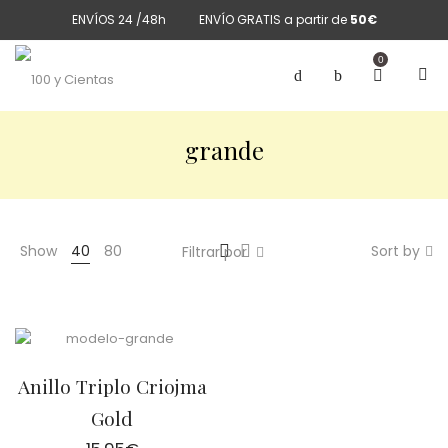
ENVÍOS 24 /48h
ENVÍO GRATIS a partir de
50€
0
grande
Show
40
80
Sort by
Filtrar por
Anillo Triplo Criojma
Gold