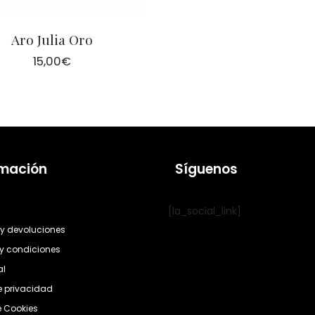
Aro Julia Oro
15,00
€
rmación
Síguenos
[la_social_link]
y devoluciones
y condiciones
al
de privacidad
e Cookies