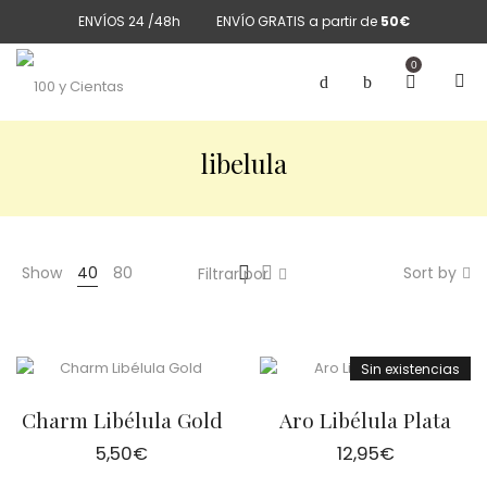
ENVÍOS 24 /48h
ENVÍO GRATIS a partir de
50€
0
libelula
Show
40
80
Sort by
Filtrar por
Sin existencias
Charm Libélula Gold
Aro Libélula Plata
5,50
€
12,95
€