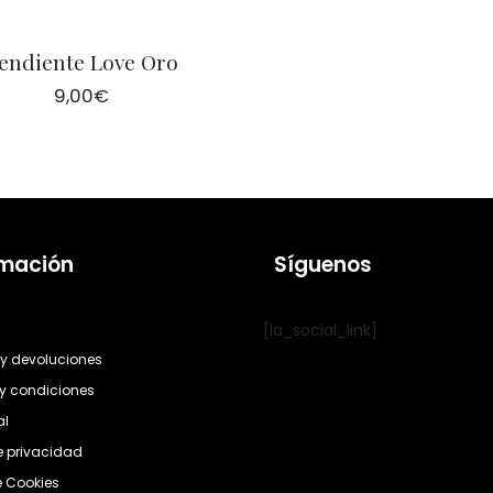
endiente Love Oro
9,00
€
rmación
Síguenos
[la_social_link]
y devoluciones
y condiciones
al
de privacidad
e Cookies