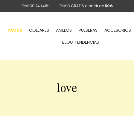
ENVÍOS 24 /48h
ENVÍO GRATIS a partir de
50€
S
PACKS
COLLARES
ANILLOS
PULSERAS
ACCESORIOS
BLOG TENDENCIAS
love