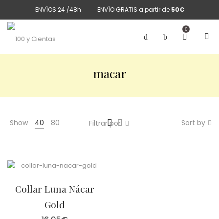
ENVÍOS 24 /48h
ENVÍO GRATIS a partir de
50€
0
macar
Show
40
80
Sort by
Filtrar por
Collar Luna Nácar
Gold