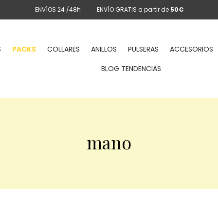
ENVÍOS 24 /48h
ENVÍO GRATIS a partir de
50€
S
PACKS
COLLARES
ANILLOS
PULSERAS
ACCESORIOS
BLOG TENDENCIAS
mano