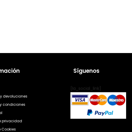
rmación
Síguenos
[la_social_link]
y devoluciones
y condiciones
al
de privacidad
e Cookies