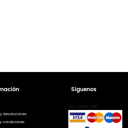
rmación
Síguenos
[la_social_link]
y devoluciones
y condiciones