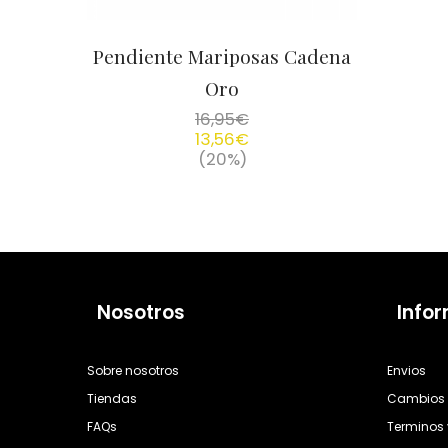
Pendiente Mariposas Cadena
Oro
16,95
€
13,56
€
(20%)
Nosotros
Info
Sobre nosotros
Envios
Tiendas
Cambios 
FAQs
Terminos 