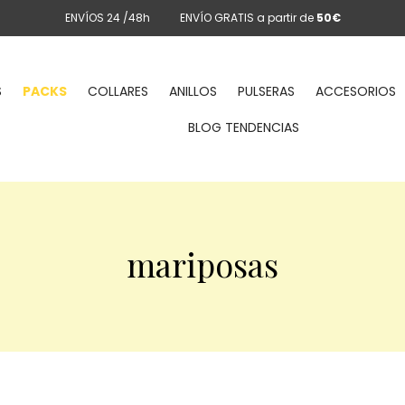
ENVÍOS 24 /48h
ENVÍO GRATIS a partir de
50€
S
PACKS
COLLARES
ANILLOS
PULSERAS
ACCESORIOS
BLOG TENDENCIAS
mariposas