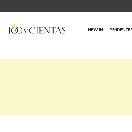
NEW IN
PENDIENTE
100
y