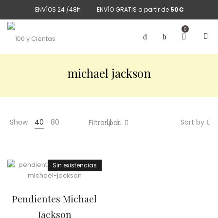
ENVÍOS 24 /48h
ENVÍO GRATIS a partir de
50€
0
michael jackson
Show
40
80
Sort by
Filtrar por
Sin existencias
Pendientes Michael
Jackson