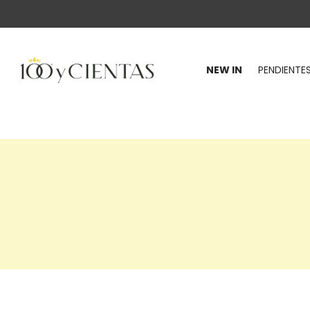
NEW IN
PENDIENTE
100
y