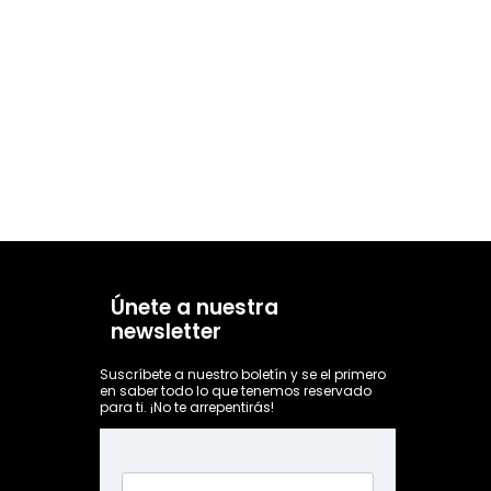
Únete a nuestra
newsletter
Suscríbete a nuestro boletín y se el primero
en saber todo lo que tenemos reservado
para ti. ¡No te arrepentirás!