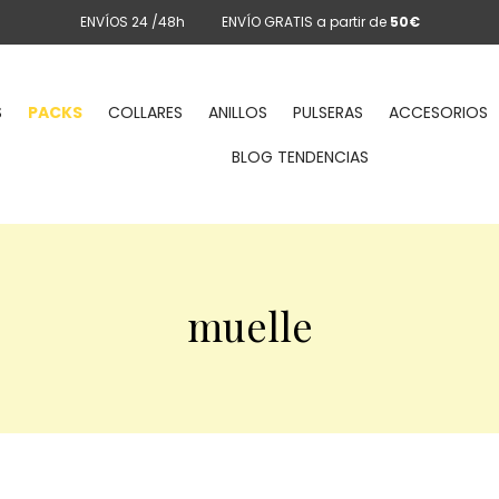
ENVÍOS 24 /48h
ENVÍO GRATIS a partir de
50€
S
PACKS
COLLARES
ANILLOS
PULSERAS
ACCESORIOS
BLOG TENDENCIAS
muelle