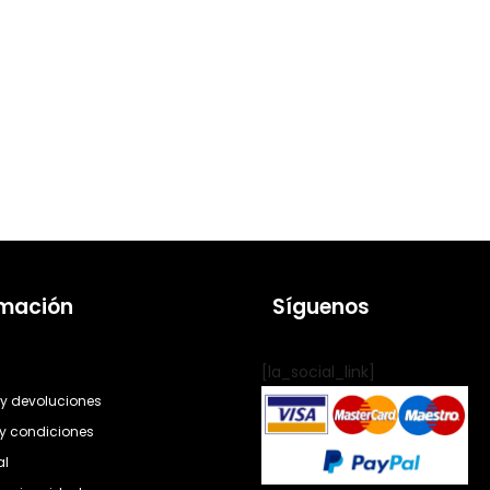
rmación
Síguenos
[la_social_link]
y devoluciones
y condiciones
al