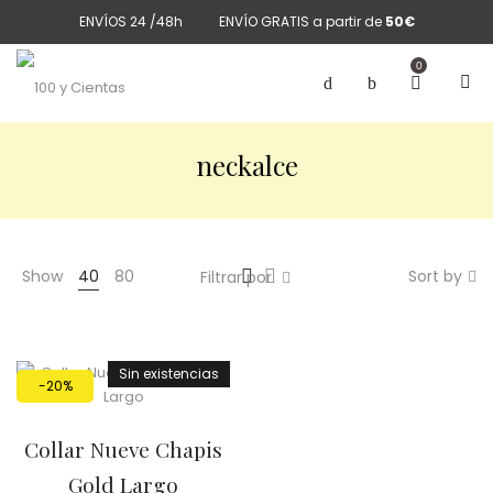
ENVÍOS 24 /48h
ENVÍO GRATIS a partir de
50€
0
neckalce
Show
40
80
Sort by
Filtrar por
Sin existencias
-20%
Collar Nueve Chapis
Gold Largo