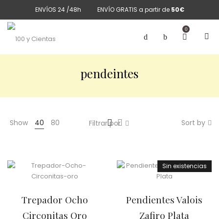
ENVÍOS 24 /48h
ENVÍO GRATIS a partir de
50€
0
pendeintes
Show
40
80
Sort by
Filtrar por
Sin existencias
Trepador Ocho
Pendientes Valois
Circonitas Oro
Zafiro Plata