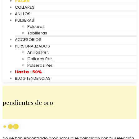
PACKS
COLLARES
ANILLOS
PULSERAS
Pulseras
Tobilleras
ACCESORIOS
PERSONALIZADOS
Anillos Per.
Collares Per.
Pulseras Per.
Hasta -50%
BLOG TENDENCIAS
pendientes de oro
No se han encontrado productos que coincidan con tu selección.