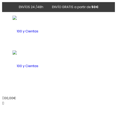
ENVÍOS 24 /48h
ENVÍO GRATIS a partir de
50€
100
y
100
0
0,00
€