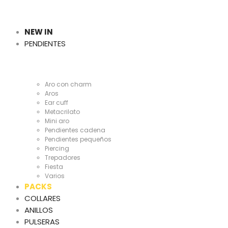
Cientas
y
NEW IN
PENDIENTES
Cientas
Aro con charm
Aros
Ear cuff
Metacrilato
Mini aro
Pendientes cadena
Pendientes pequeños
Piercing
Trepadores
Fiesta
Varios
PACKS
COLLARES
ANILLOS
PULSERAS