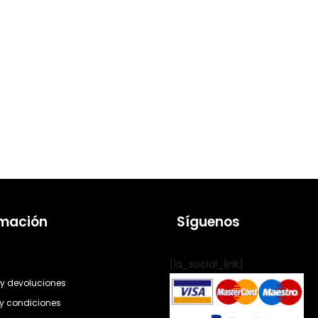
rmación
Síguenos
[la_social_link]
y devoluciones
y condiciones