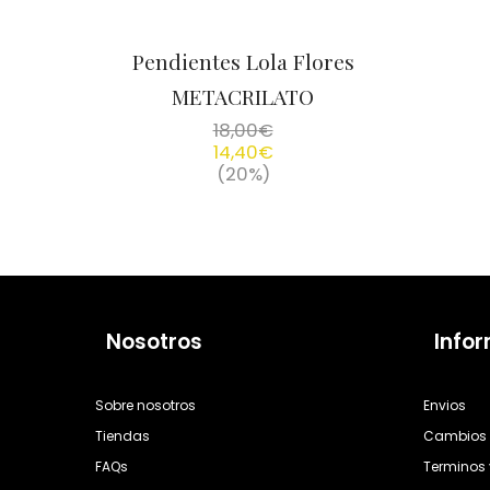
Pendientes Lola Flores
METACRILATO
18,00
€
14,40
€
(20%)
Nosotros
Info
Sobre nosotros
Envios
Tiendas
Cambios 
FAQs
Terminos 