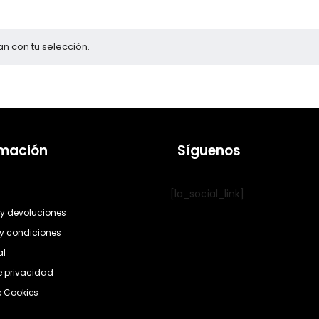
n con tu selección.
rmación
Síguenos
[la_social_link]
y devoluciones
y condiciones
al
de privacidad
e Cookies