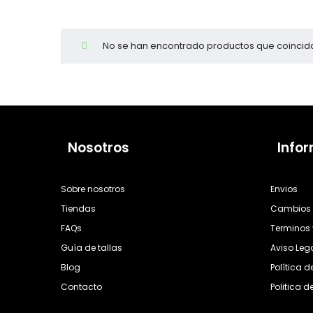
Cientas
No se han encontrado productos que coincida
Nosotros
Info
Sobre nosotros
Envios
Tiendas
Cambios 
FAQs
Terminos 
Guía de tallas
Aviso Leg
Blog
Política 
Contacto
Politica d