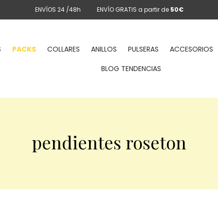
ENVÍOS 24 /48h
ENVÍO GRATIS a partir de
50€
S
PACKS
COLLARES
ANILLOS
PULSERAS
ACCESORIOS
BLOG TENDENCIAS
pendientes roseton