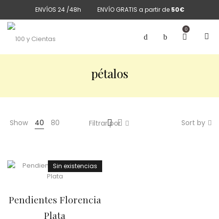
ENVÍOS 24 /48h
ENVÍO GRATIS a partir de
50€
0
pétalos
Show
40
80
Sort by
Filtrar por
Sin existencias
Pendientes Florencia
Plata