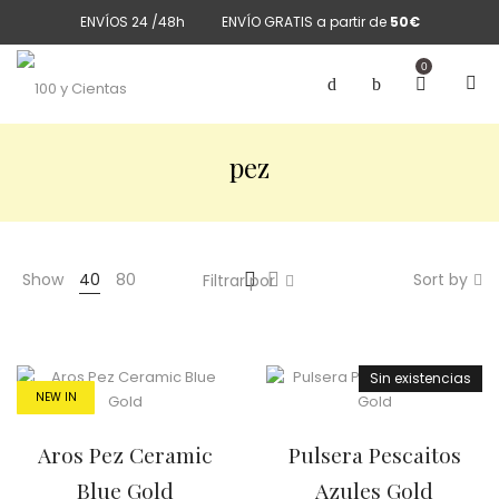
ENVÍOS 24 /48h
ENVÍO GRATIS a partir de
50€
0
pez
Show
40
80
Sort by
Filtrar por
Sin existencias
NEW IN
Aros Pez Ceramic
Pulsera Pescaitos
Blue Gold
Azules Gold