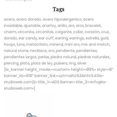
Tags
acero
acero dorado
acero hipoalergenico
acero
inoxidable
ajustable
anartxy
anillo
aro
aros
bracelet
charm
circonita
circonitas
colgante
collar
corazón
cruz
dorado
ear candy
ear cuff
earring
earrings
estrella
gold
hoops
luna
metacrilato
mineral
mini aro
mix and match
natural stone
necklace
oro
pendiente
pendientes
pendientes largos
perlas
piedra natural
piedras naturales
piercing
plata
plata de ley
pulsera
ring
silver
[la_banner height_mode=»custom» height=»88%» style=»8″
banner_id=»618″ banner_link=»url:mailto%3Ainfo%40la-
studioweb.com|||» title_1=»ADS Banner» title_2=»info@la-
studioweb.com»]