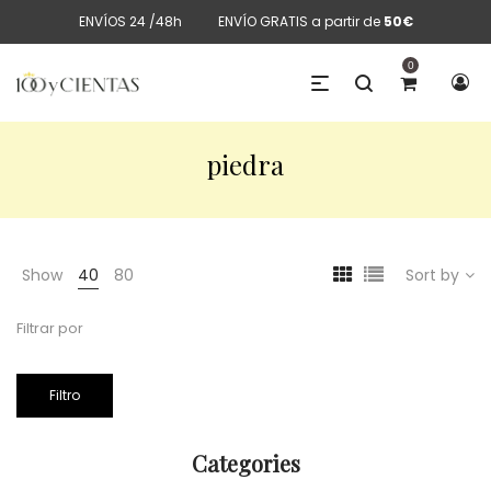
ENVÍOS 24 /48h
ENVÍO GRATIS a partir de
50€
0
piedra
Show
40
80
Sort by
Filtrar por
Filtro
Categories