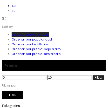
40
80
Sort by
Orden predeterminado
Ordenar por popularidad
Ordenar por los últimos
Ordenar por precio: bajo a alto
Ordenar por precio: alto a bajo
Precio
Precio
Precio
Filtrar
mínimo
máximo
Filtrar por
Filtro
Categories