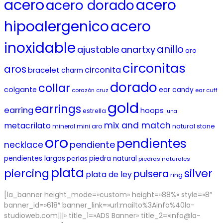
acero
acero
acero dorado
hipoalergenico
acero
inoxidable
anillo
ajustable
anartxy
aro
circonitas
aros
circonita
bracelet
charm
dorado
collar
colgante
ear candy
corazón
cruz
ear cuff
gold
earrings
earring
hoops
estrella
luna
mix and match
metacrilato
mini aro
natural stone
mineral
oro
pendientes
pendiente
necklace
pendientes largos
piedra natural
perlas
piedras naturales
plata
piercing
silver
pulsera
plata de ley
ring
[la_banner height_mode=»custom» height=»88%» style=»8″
banner_id=»618″ banner_link=»url:mailto%3Ainfo%40la-
studioweb.com|||» title_1=»ADS Banner» title_2=»info@la-