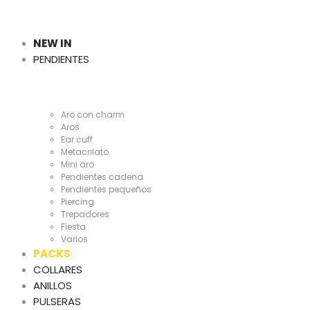
Cientas
y
NEW IN
PENDIENTES
Cientas
Aro con charm
Aros
Ear cuff
Metacrilato
Mini aro
Pendientes cadena
Pendientes pequeños
Piercing
Trepadores
Fiesta
Varios
PACKS
COLLARES
ANILLOS
PULSERAS