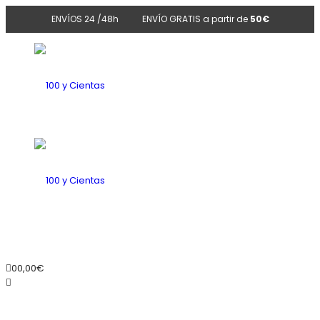
ENVÍOS 24 /48h
ENVÍO GRATIS a partir de
50€
100
y
100
0
0,00
€