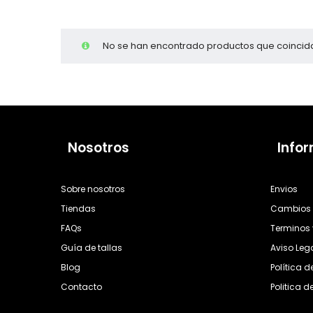
Cientas
No se han encontrado productos que coincida
Nosotros
Info
Sobre nosotros
Envios
Tiendas
Cambios 
FAQs
Terminos 
Guía de tallas
Aviso Leg
Blog
Política 
Contacto
Politica d