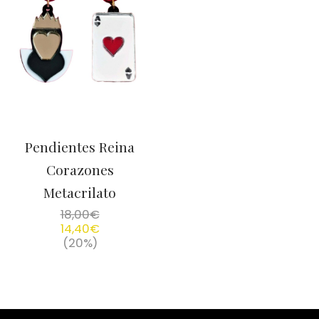
Pendientes Reina
Corazones
Metacrilato
18,00
€
14,40
€
(20%)