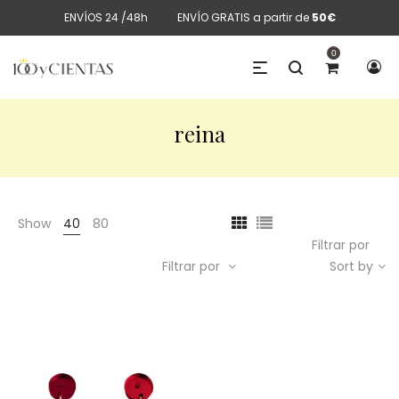
ENVÍOS 24 /48h
ENVÍO GRATIS a partir de
50€
0
reina
Show
40
80
Filtrar por
Filtrar por
Sort by