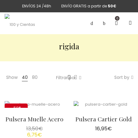
ENVÍOS 24 /48h
ENVÍO GRATIS a partir de
50€
0
rigida
Show
40
80
Sort by
Filtrar por
-50%
Pulsera Muelle Acero
Pulsera Cartier Gold
13,50
€
16,95
€
6,75
€