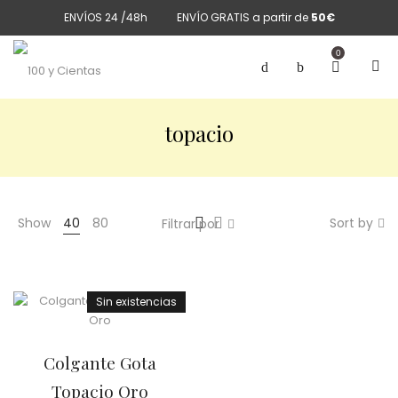
ENVÍOS 24 /48h
ENVÍO GRATIS a partir de
50€
0
topacio
Show
40
80
Sort by
Filtrar por
Sin existencias
Colgante Gota
Topacio Oro