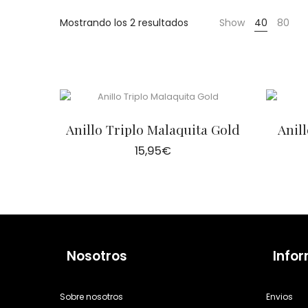
Cientas
Mostrando los 2 resultados
Show
40
80
Anillo Triplo Malaquita Gold
Anil
15,95
€
Nosotros
Info
Sobre nosotros
Envios