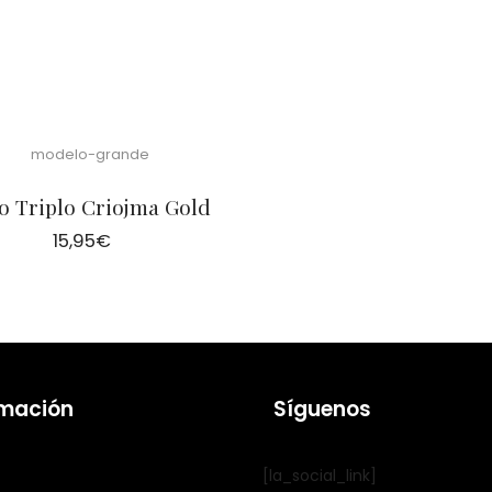
lo Triplo Criojma Gold
15,95
€
rmación
Síguenos
[la_social_link]