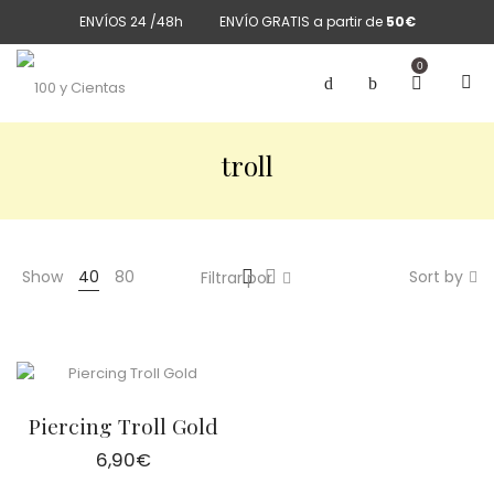
ENVÍOS 24 /48h
ENVÍO GRATIS a partir de
50€
0
troll
Show
40
80
Sort by
Filtrar por
Piercing Troll Gold
6,90
€