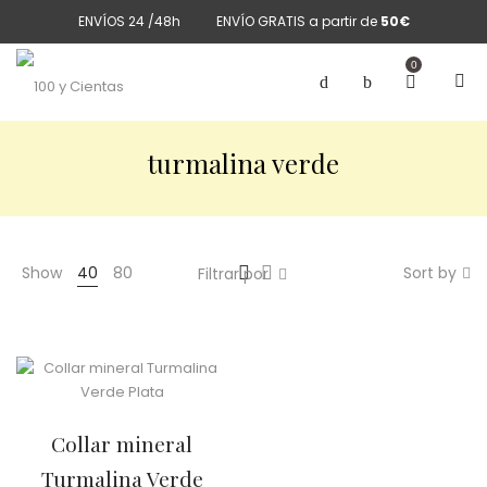
ENVÍOS 24 /48h
ENVÍO GRATIS a partir de
50€
0
turmalina verde
Show
40
80
Sort by
Filtrar por
Collar mineral
Turmalina Verde