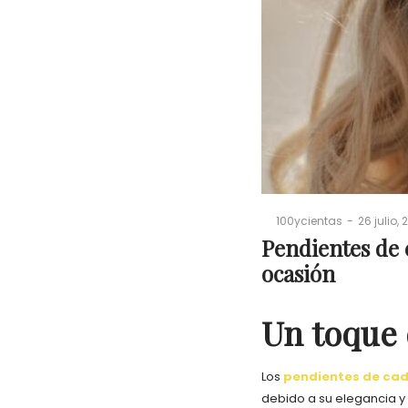
Cientas
Posted
By
100ycientas
26 julio,
on
Pendientes de 
ocasión
Un toque 
Los
pendientes de ca
debido a su elegancia y