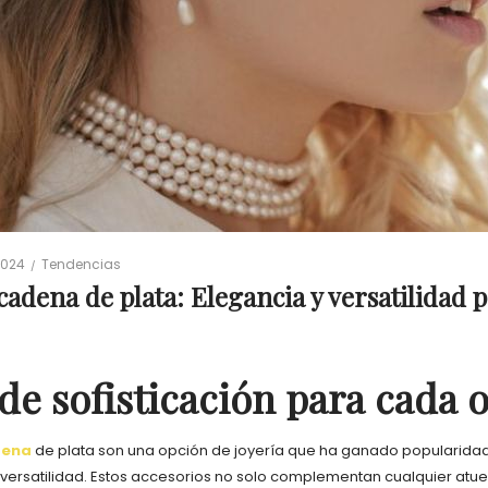
Posted
 2024
Tendencias
in
cadena de plata: Elegancia y versatilidad 
de sofisticación para cada 
dena
de plata son una opción de joyería que ha ganado popularidad
 versatilidad. Estos accesorios no solo complementan cualquier atu