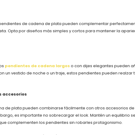
s pendientes de cadena de plata pueden complementar perfectament
ta. Opta por diseños más simples y cortos para mantener la aparie
los
pendientes de cadena largos
o con dijes elegantes pueden añ
 un vestido de noche o un traje, estos pendientes pueden realzar t
s accesorios
a de plata pueden combinarse fácilmente con otros accesorios de 
embargo, es importante no sobrecargar el look. Mantén un equilibrio
 que complementen los pendientes sin robarles protagonismo.