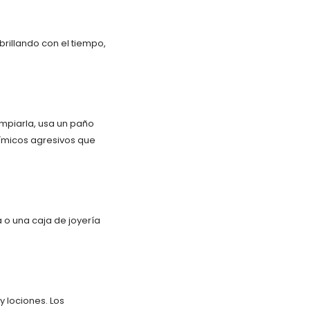
rillando con el tiempo,
impiarla, usa un paño
uímicos agresivos que
a o una caja de joyería
 lociones. Los