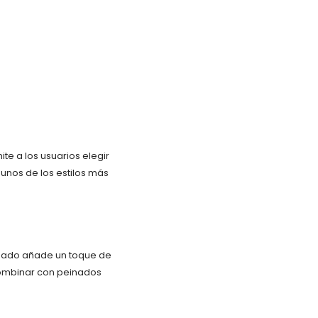
ite a los usuarios elegir
unos de los estilos más
rgado añade un toque de
 combinar con peinados