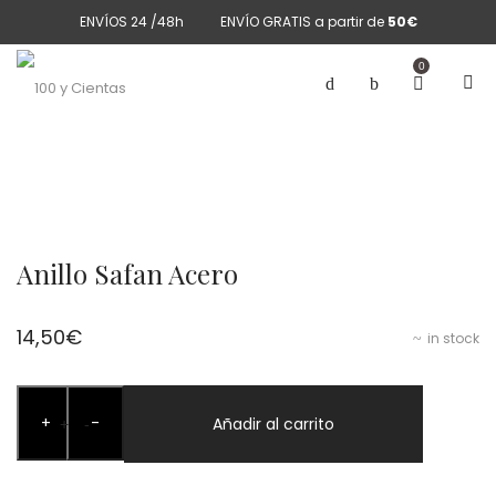
ENVÍOS 24 /48h
ENVÍO GRATIS a partir de
50€
0
Anillo Safan Acero
14,50
€
in stock
Anillo
+
-
Safan
Añadir al carrito
+
-
Acero
cantidad