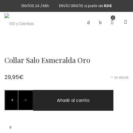
ENVÍOS 24 /48h
ENVÍO GRATIS a partir de
50€
0
Collar Salo Esmeralda Oro
29,95
€
in stock
Collar
+
-
Salo
Añadir al carrito
+
-
Esmeralda
Oro
cantidad