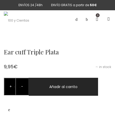
ENVÍOS 24 /48h
ENVÍO GRATIS a partir de
50€
0
Ear cuff Triple Plata
9,95
€
in stock
Ear
+
-
cuff
Añadir al carrito
+
-
Triple
Plata
cantidad