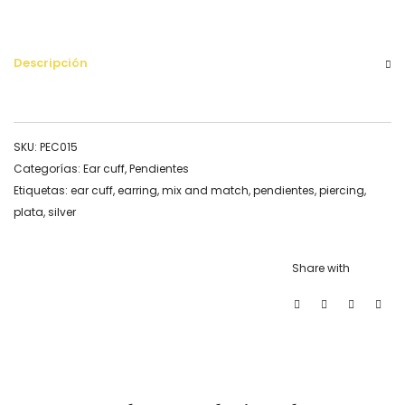
Descripción
SKU:
PEC015
Categorías:
Ear cuff
,
Pendientes
Etiquetas:
ear cuff
,
earring
,
mix and match
,
pendientes
,
piercing
,
plata
,
silver
Share with