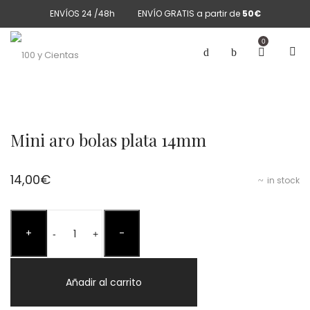
ENVÍOS 24 /48h
ENVÍO GRATIS a partir de
50€
0
Mini aro bolas plata 14mm
14,00
€
in stock
Mini
+
-
aro
-
+
bolas
plata
Añadir al carrito
14mm
cantidad