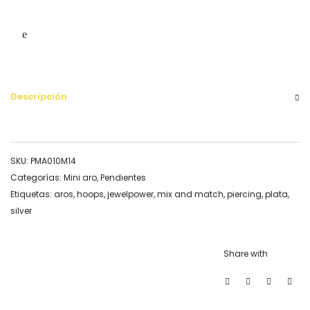
Descripción
SKU:
PMA010M14
Categorías:
Mini aro
,
Pendientes
Etiquetas:
aros
,
hoops
,
jewelpower
,
mix and match
,
piercing
,
plata
,
silver
Share with