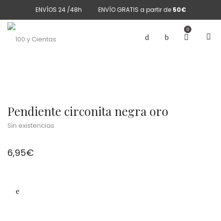
ENVÍOS 24 /48h
ENVÍO GRATIS a partir de
50€
0
Pendiente circonita negra oro
Sin existencias
6,95
€