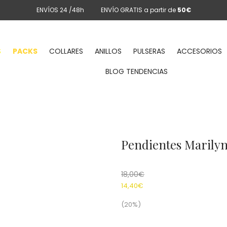
ENVÍOS 24 /48h
ENVÍO GRATIS a partir de
50€
S
PACKS
COLLARES
ANILLOS
PULSERAS
ACCESORIOS
BLOG TENDENCIAS
Pendientes Maril
18,00
€
14,40
€
(20%)