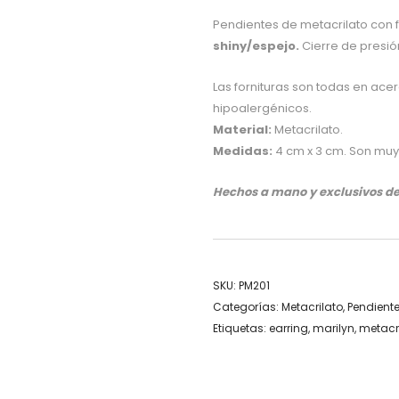
Pendientes de metacrilato con 
shiny/espejo.
Cierre de presió
Las fornituras son todas en ace
hipoalergénicos.
Material:
Metacrilato.
Medidas:
4 cm x 3 cm. Son muy 
Hechos a mano y exclusivos de 
SKU:
PM201
Categorías:
Metacrilato
,
Pendient
Etiquetas:
earring
,
marilyn
,
metacr