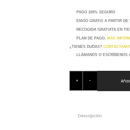
PAGO 100% SEGURO
ENVÍO GRATIS A PARTIR DE 
RECOGIDA GRATUITA EN TI
PLAN DE PAGO.
MÁS INFOR
¿TIENES DUDAS?
CONTÁCTANO
LLÁMANOS O ESCRÍBENOS
Pendientes
+
-
Marilyn
Añad
+
-
METACRILATO
cantidad
Descripción