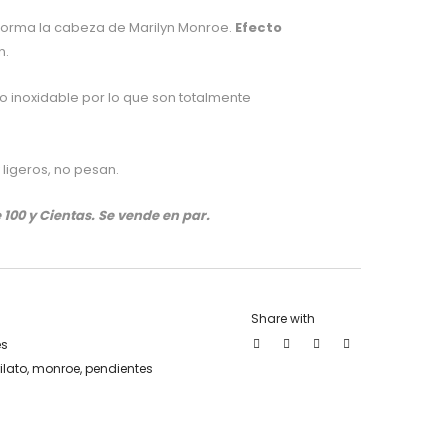
forma la cabeza de Marilyn Monroe.
Efecto
n.
ro inoxidable por lo que son totalmente
ligeros, no pesan.
100 y Cientas. Se vende en par.
Share with
es
ilato
,
monroe
,
pendientes