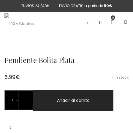
ENVÍOS 24 /48h
ENVÍO GRATIS a partir de
50€
0
Pendiente Bolita Plata
6,99
€
in stock
Pendiente
+
-
Bolita
Añadir al carrito
+
-
Plata
cantidad