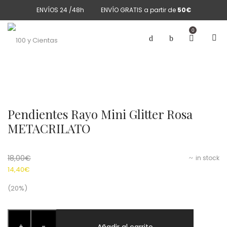
ENVÍOS 24 /48h
ENVÍO GRATIS a partir de
50€
0
Pendientes Rayo Mini Glitter Rosa
METACRILATO
18,00
€
in stock
14,40
€
(20%)
Pendientes
+
-
Rayo
Añadir al carrito
+
-