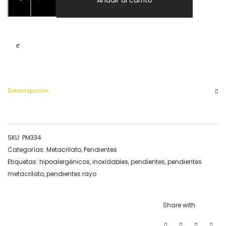
Mini
Glitter
Rosa
METACRILATO
cantidad
Descripción
SKU:
PM334
Categorías:
Metacrilato
,
Pendientes
Etiquetas:
hipoalergénicos
,
inoxidables
,
pendientes
,
pendientes
metacrilato
,
pendientes rayo
Share with