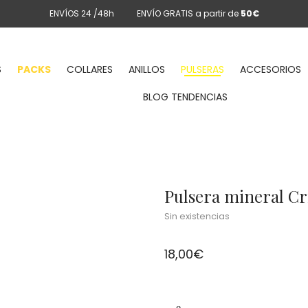
ENVÍOS 24 /48h
ENVÍO GRATIS a partir de
50€
S
PACKS
COLLARES
ANILLOS
PULSERAS
ACCESORIOS
BLOG TENDENCIAS
Pulsera mineral Cr
Sin existencias
18,00
€