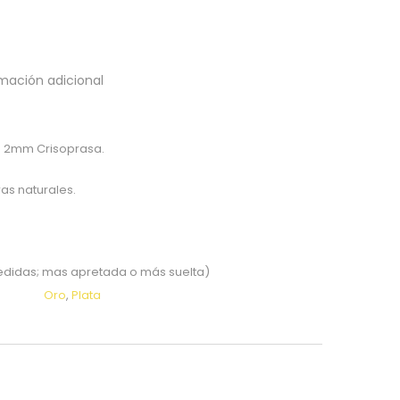
mación adicional
e 2mm Crisoprasa.
ras naturales.
medidas; mas apretada o más suelta)
Oro
,
Plata