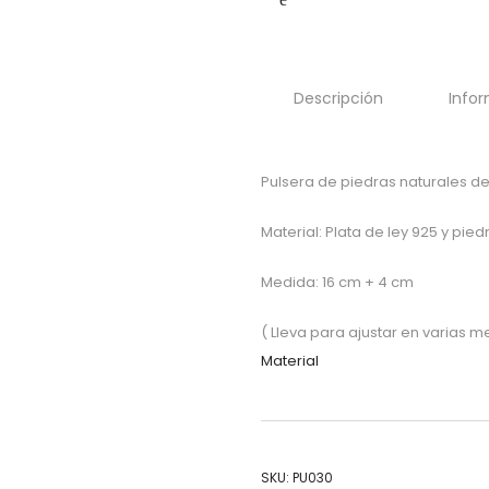
Descripción
Infor
Pulsera de piedras naturales d
Material: Plata de ley 925 y pied
Medida: 16 cm + 4 cm
( Lleva para ajustar en varias 
Material
SKU:
PU030