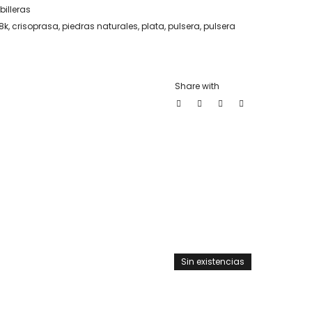
billeras
8k
,
crisoprasa
,
piedras naturales
,
plata
,
pulsera
,
pulsera
Share with
Sin existencias