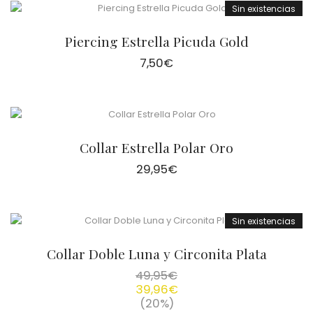
Sin existencias
Piercing Estrella Picuda Gold
7,50
€
Collar Estrella Polar Oro
29,95
€
Sin existencias
Collar Doble Luna y Circonita Plata
49,95
€
39,96
€
(20%)