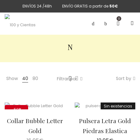
ENVÍOS 24 /48h
ENVÍO GRATIS a partir de
50€
0
N
Show
40
80
Sort by
Filtrar por
Sin existencias
-50%
Collar Bubble Letter
Pulsera Letra Gold
Gold
Piedras Elastica