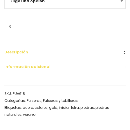
Descripción
Información adicional
SKU:
PUA618
Categorías:
Pulseras
,
Pulseras y tobilleras
Etiquetas:
acero
,
colores
,
gold
,
inicial
,
letra
,
piedras
,
piedras
naturales
,
verano