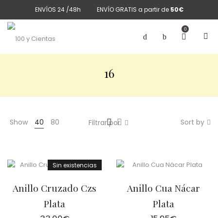
ENVÍOS 24 /48h
ENVÍO GRATIS a partir de
50€
0
16
Show
40
80
Sort by
Filtrar por
Sin existencias
Anillo Cruzado Czs
Anillo Cua Nácar
Plata
Plata