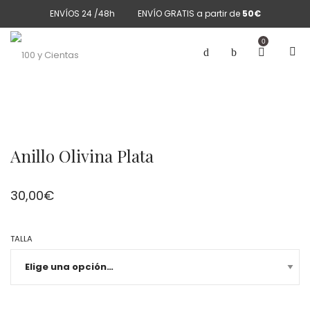
ENVÍOS 24 /48h
ENVÍO GRATIS a partir de
50€
0
Anillo Olivina Plata
30,00
€
TALLA