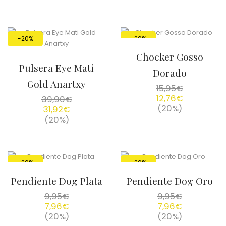
-20%
-20%
Chocker Gosso
Pulsera Eye Mati
Dorado
Gold Anartxy
15,95
€
12,76
€
39,90
€
(20%)
31,92
€
(20%)
-20%
-20%
Pendiente Dog Plata
Pendiente Dog Oro
9,95
€
9,95
€
7,96
€
7,96
€
(20%)
(20%)