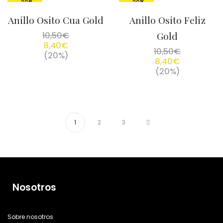
-20%
-20%
Anillo Osito Cua Gold
Anillo Osito Feliz
10,50
€
Gold
8,40
€
10,50
€
(20%)
8,40
€
(20%)
1
2
3
Nosotros
Sobre nosotros