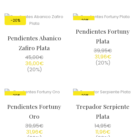
-20%
-20%
Pendientes Fortuny
Pendientes Abanico
Plata
Zafiro Plata
39,95
€
31,96
€
45,00
€
(20%)
36,00
€
(20%)
-20%
-20%
Pendientes Fortuny
Trepador Serpiente
Oro
Plata
39,95
€
14,95
€
31,96
€
11,96
€