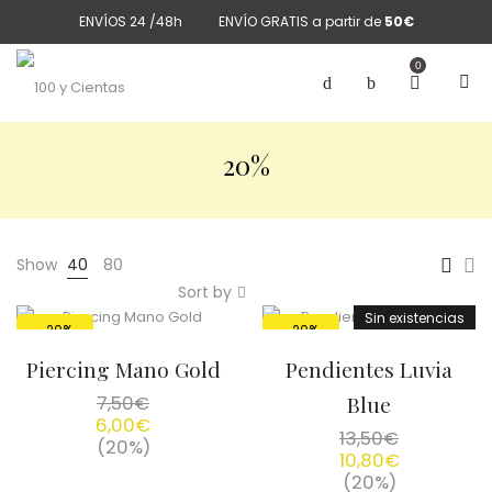
ENVÍOS 24 /48h
ENVÍO GRATIS a partir de
50€
0
20%
Show
40
80
Sort by
Sin existencias
-20%
-20%
Piercing Mano Gold
Pendientes Luvia
7,50
€
Blue
6,00
€
13,50
€
(20%)
10,80
€
(20%)