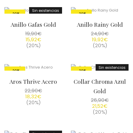
Sin existencias
-20%
-20%
Anillo Gafas Gold
Anillo Rainy Gold
19,90
€
24,90
€
15,92
€
19,92
€
(20%)
(20%)
Sin existencias
-20%
-20%
Aros Thrive Acero
Collar Chroma Azul
22,90
€
Gold
18,32
€
26,90
€
(20%)
21,52
€
(20%)