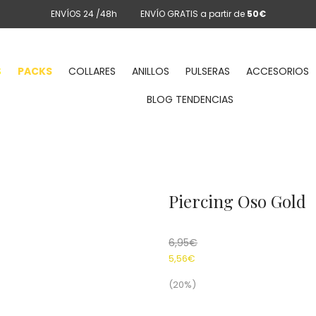
ENVÍOS 24 /48h
ENVÍO GRATIS a partir de
50€
S
PACKS
COLLARES
ANILLOS
PULSERAS
ACCESORIOS
BLOG TENDENCIAS
Piercing Oso Gold
6,95
€
5,56
€
(20%)