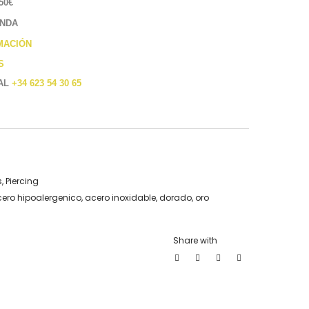
50€
ENDA
MACIÓN
S
 AL
+34 623 54 30 65
s
,
Piercing
ero hipoalergenico
,
acero inoxidable
,
dorado
,
oro
Share with