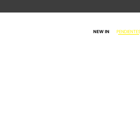
NEW IN
PENDIENTE
100
y