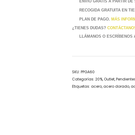
ENVÍO GRATIS A PARTIR DE 
RECOGIDA GRATUITA EN TI
PLAN DE PAGO.
MÁS INFOR
¿TIENES DUDAS?
CONTÁCTANO
LLÁMANOS O ESCRÍBENOS
SKU:
PPGA60
Categorías:
20%
,
Outlet
,
Pendiente
Etiquetas:
acero
,
acero dorado
,
ac