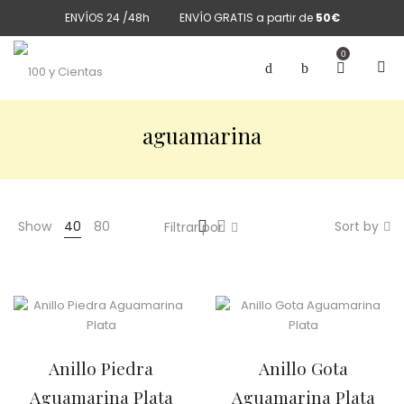
ENVÍOS 24 /48h
ENVÍO GRATIS a partir de
50€
0
aguamarina
Show
40
80
Sort by
Filtrar por
Anillo Piedra
Anillo Gota
Aguamarina Plata
Aguamarina Plata