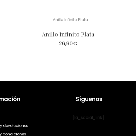
Anillo Infinito Plata
26,90
€
rmación
Síguenos
[la_social_link]
y devoluciones
y condiciones