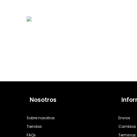
Nosotros
Info
Sobre nosotros
Envios
Tiendas
Cambios 
FAQs
Terminos 