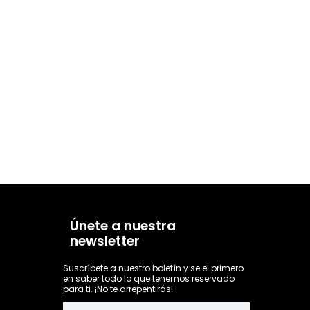
Únete a nuestra
newsletter
Suscríbete a nuestro boletín y se el primero
en saber todo lo que tenemos reservado
para ti. ¡No te arrepentirás!