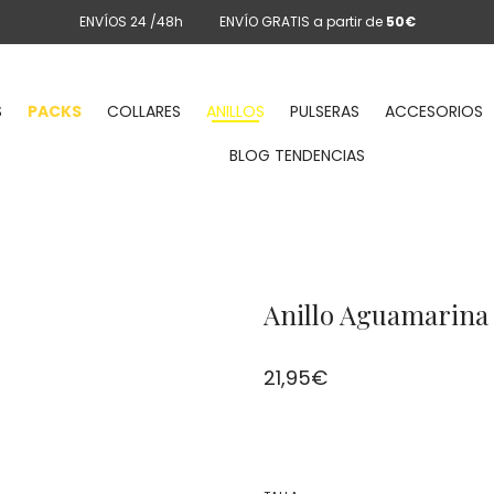
ENVÍOS 24 /48h
ENVÍO GRATIS a partir de
50€
S
PACKS
COLLARES
ANILLOS
PULSERAS
ACCESORIOS
BLOG TENDENCIAS
Anillo Aguamarina 
21,95
€