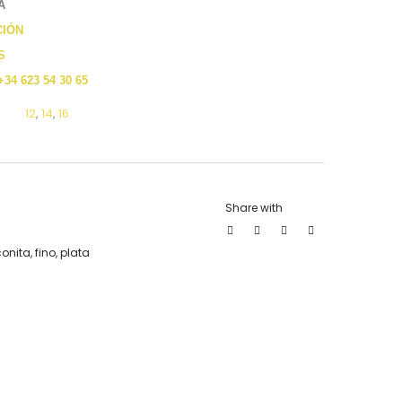
A
CIÓN
S
+34 623 54 30 65
12
,
14
,
16
Share with
conita
,
fino
,
plata