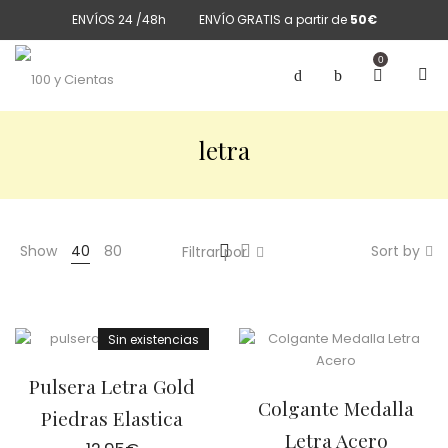
ENVÍOS 24 /48h
ENVÍO GRATIS a partir de
50€
0
letra
Show
40
80
Sort by
Filtrar por
Sin existencias
Pulsera Letra Gold
Colgante Medalla
Piedras Elastica
Letra Acero