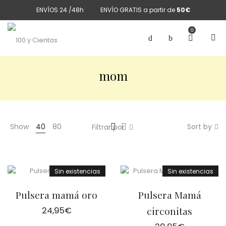
ENVÍOS 24 /48h
ENVÍO GRATIS a partir de
50€
0
mom
Show
40
80
Sort by
Filtrar por
Sin existencias
Sin existencias
Pulsera mamá oro
Pulsera Mamá
24,95
€
circonitas